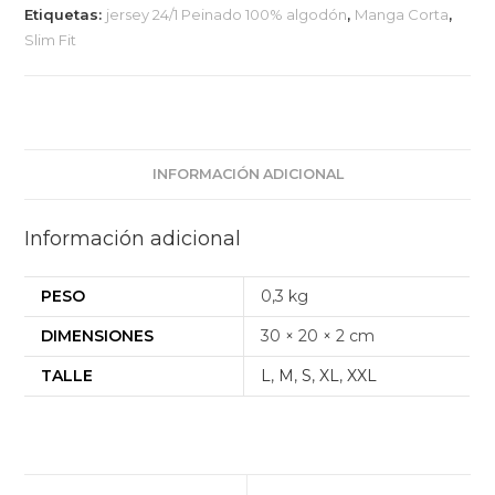
Etiquetas:
jersey 24/1 Peinado 100% algodón
,
Manga Corta
,
Slim Fit
INFORMACIÓN ADICIONAL
Información adicional
PESO
0,3 kg
DIMENSIONES
30 × 20 × 2 cm
TALLE
L
,
M
,
S
,
XL
,
XXL