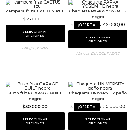
campera friza CACTUS azul
Chaqueta PARKA YOSEMITE
negra
$
55.000,00
$
146.000,00
$
210.000,00
¡OFERTA!
SELECCIONAR
OPCIONES
SELECCIONAR
OPCIONES
Abrigos
,
Buzos
Abrigos
,
DIA DEL PADRE
Buzo friza GARAGE BUILT
Chaqueta UNIVERSITY paño
negro
negra
$
50.000,00
$
120.000,00
$
180.000,00
¡OFERTA!
SELECCIONAR
SELECCIONAR
OPCIONES
OPCIONES