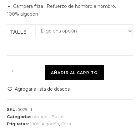
Campera friza . Refuerzo de hombro a hombro.
100% algodon
TALLE
AÑADIR AL CARRITO
Agregar a lista de deseos
SKU:
5029--1
Categorías:
Abrigos
,
Buzos
Etiquetas:
100% Algodón
,
Friza