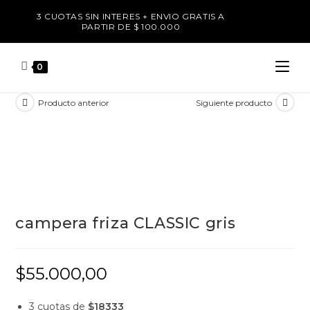
3 CUOTAS SIN INTERES + ENVIO GRATIS A
PARTIR DE $ 100.000
0
Producto anterior
Siguiente producto
campera friza CLASSIC gris
$
55.000,00
3 cuotas de
$18333