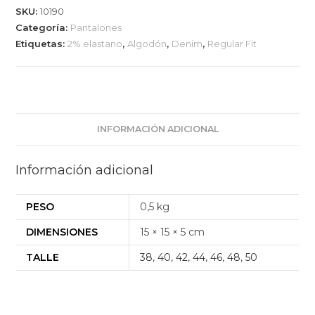
SKU:
10190
Categoría:
Pantalones
Etiquetas:
2% elastano
,
Algodón
,
Denim
,
Regular Fit
INFORMACIÓN ADICIONAL
Información adicional
PESO
0,5 kg
DIMENSIONES
15 × 15 × 5 cm
TALLE
38
,
40
,
42
,
44
,
46
,
48
,
50